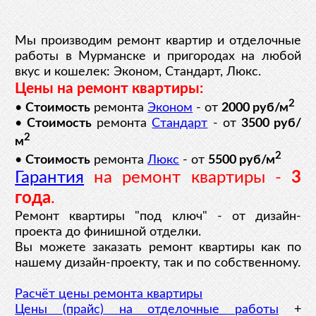
Мы производим ремонт квартир и отделочные
работы в Мурманске и пригородах на любой
вкус и кошелек: Эконом, Стандарт, Люкс.
Цены на ремонт квартиры:
2
•
Стоимость
ремонта
Эконом
- от
2000 руб/м
•
Стоимость
ремонта
Стандарт
- от
3500 руб/
2
м
2
•
Стоимость
ремонта
Люкс
- от
5500 руб/м
Гарантия
на ремонт квартиры -
3
года
.
Ремонт квартиры "под ключ" - от дизайн-
проекта до финишной отделки.
Вы можете заказать ремонт квартиры как по
нашему дизайн-проекту, так и по собственному.
Расчёт цены ремонта квартиры
Цены (прайс) на отделочные работы
+